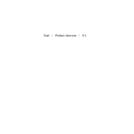
Start
Product shoe-size
9.5